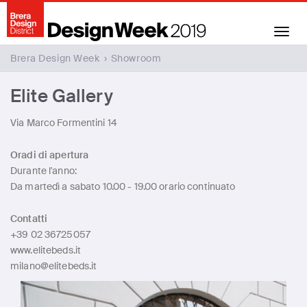
Toggle
navigation
Brera Design Week
›
Showroom
Elite Gallery
Via Marco Formentini 14
Oradi di apertura
Durante l'anno:
Da martedì a sabato 10.00 - 19.00 orario continuato
Contatti
+39 02 36725057
www.elitebeds.it
milano@elitebeds.it